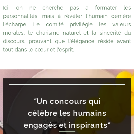
Ici, on ne cherche pas à formater les
personnalités, mais à révéler l'humain derrière
l'écharpe. Le comité privilégie les valeurs
morales, le charisme naturel et la sincérité du
discours, prouvant que l'élégance réside avant
tout dans le cœur et l'esprit.
"
Un concours qui
célèbre les humains
engagés et inspirants
"