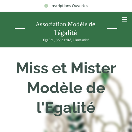
Inscriptions Ouvertes
de
Association Modèle
l'égalité
Egalité, Solidarité, Humanité
Miss et Mister
Modèle d
e
l'Egalité